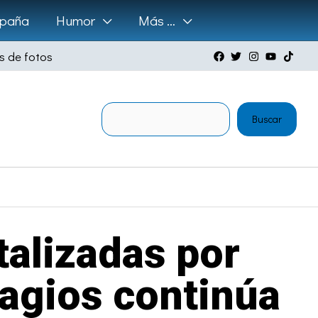
paña
Humor
Más …
s de fotos
Buscar
Buscar
o
talizadas por
tagios continúa