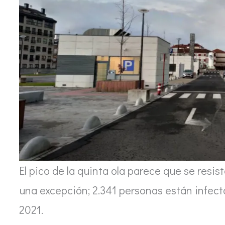
El pico de la quinta ola parece que se resist
una excepción; 2.341 personas están infecta
2021.