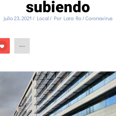
subiendo
julio 23, 2021
/
Local
/ Por
Lara Ro
/
Coronavirus