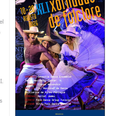
el
s
I.
s