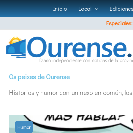
Ir
Inicio
Local
Edicione
al
Especiales:
contenido
Os peixes de Ourense
Historias y humor con un nexo en común, los
Humor