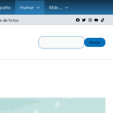
paña
Humor
Más …
s de fotos
Buscar
Buscar