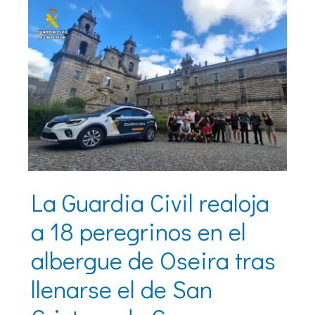
La Guardia Civil realoja
a 18 peregrinos en el
albergue de Oseira tras
llenarse el de San