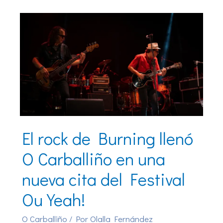
El rock de Burning llenó
O Carballiño en una
nueva cita del Festival
Ou Yeah!
O Carballiño
/ Por
Olalla Fernández