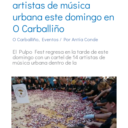
artistas de música
urbana este domingo en
O Carballiño
O Carballiño
,
Eventos
/ Por
Antía Conde
El Pulpo Fest regresa en la tarde de este
domingo con un cartel de 14 artistas de
música urbana dentro de la