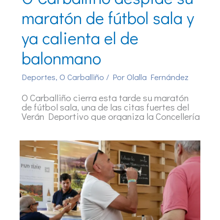
maratón de fútbol sala y
ya calienta el de
balonmano
Deportes
,
O Carballiño
/ Por
Olalla Fernández
O Carballiño cierra esta tarde su maratón
de fútbol sala, una de las citas fuertes del
Verán Deportivo que organiza la Concellería