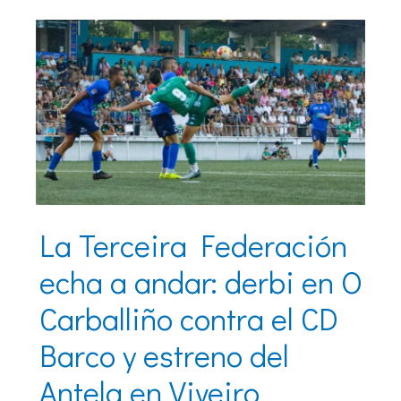
La Terceira Federación
echa a andar: derbi en O
Carballiño contra el CD
Barco y estreno del
Antela en Viveiro