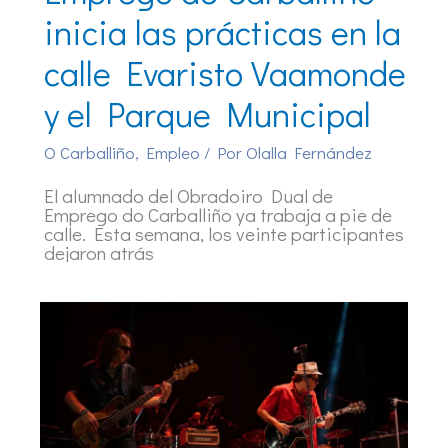
inicia las prácticas en la
calle Evaristo Vaamonde
y el Parque Municipal
O Carballiño
,
Empleo
/ Por
Olalla Fernández
El alumnado del Obradoiro Dual de
Emprego do Carballiño ya trabaja a pie de
calle. Esta semana, los veinte participantes
dejaron atrás