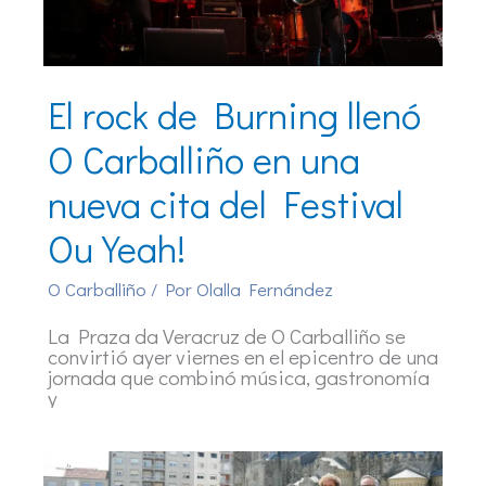
El rock de Burning llenó
O Carballiño en una
nueva cita del Festival
Ou Yeah!
O Carballiño
/ Por
Olalla Fernández
La Praza da Veracruz de O Carballiño se
convirtió ayer viernes en el epicentro de una
jornada que combinó música, gastronomía
y