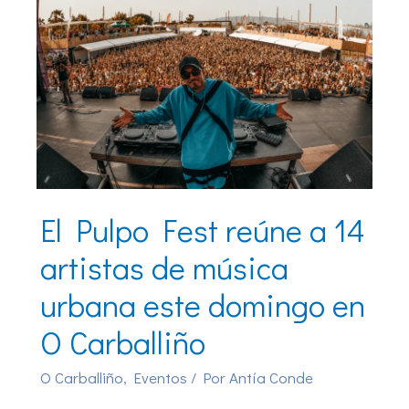
El Pulpo Fest reúne a 14
artistas de música
urbana este domingo en
O Carballiño
O Carballiño
,
Eventos
/ Por
Antía Conde