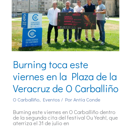
Burning toca este
viernes en la Plaza de la
Veracruz de O Carballiño
O Carballiño
,
Eventos
/ Por
Antía Conde
Burning este viernes en O Carballiño dentro
de la segunda cita del festival Ou Yeah!, que
aterriza el 31 de julio en