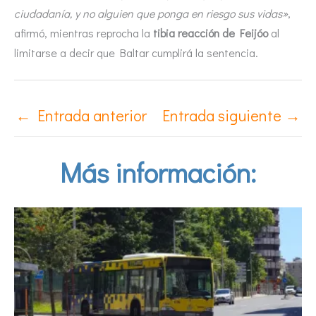
ciudadanía, y no alguien que ponga en riesgo sus vidas»
,
afirmó, mientras reprocha la
tibia reacción de Feijóo
al
limitarse a decir que Baltar cumplirá la sentencia.
←
Entrada anterior
Entrada siguiente
→
Más información: