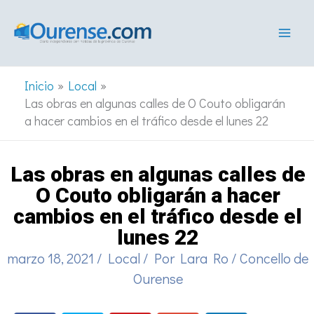
Ir
al
contenido
Inicio
Local
Las obras en algunas calles de O Couto obligarán
a hacer cambios en el tráfico desde el lunes 22
Las obras en algunas calles de
O Couto obligarán a hacer
cambios en el tráfico desde el
lunes 22
marzo 18, 2021
/
Local
/ Por
Lara Ro
/
Concello de
Ourense