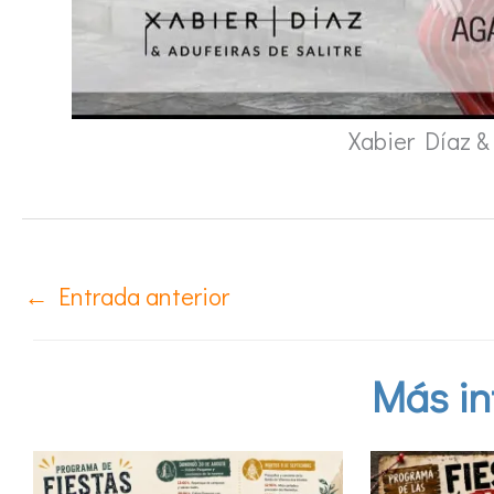
Xabier Díaz & 
←
Entrada anterior
Más in