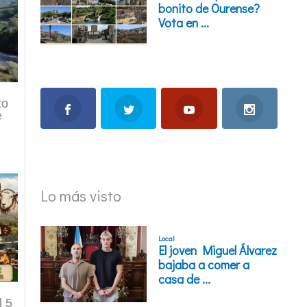
to
e
Lo más visto
l 5