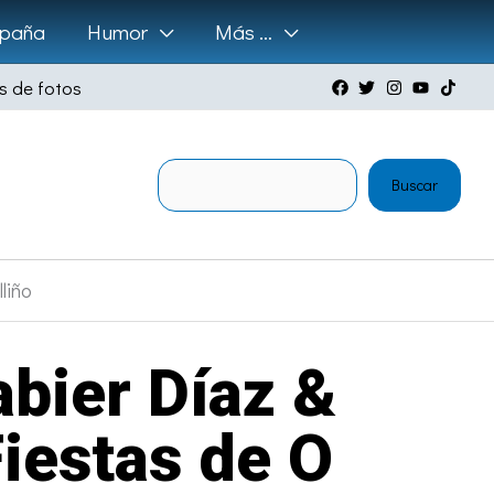
paña
Humor
Más …
s de fotos
Buscar
Buscar
liño
bier Díaz &
Fiestas de O