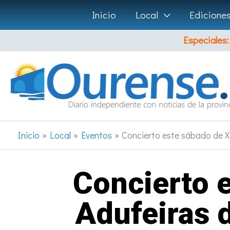
Ir
Inicio
Local
Edicione
al
Especiales:
contenido
Inicio
Local
Eventos
Concierto este sábado de Xa
Concierto 
Adufeiras d