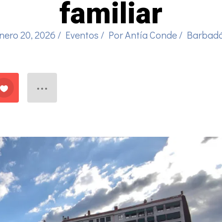
familiar
nero 20, 2026
/
Eventos
/ Por
Antía Conde
/
Barbad