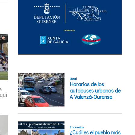
a
quí