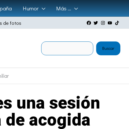
paña
Humor
Más …
s de fotos
Buscar
Buscar
iliar
es una sesión
a de acogida