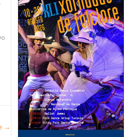
s
vo
te
→