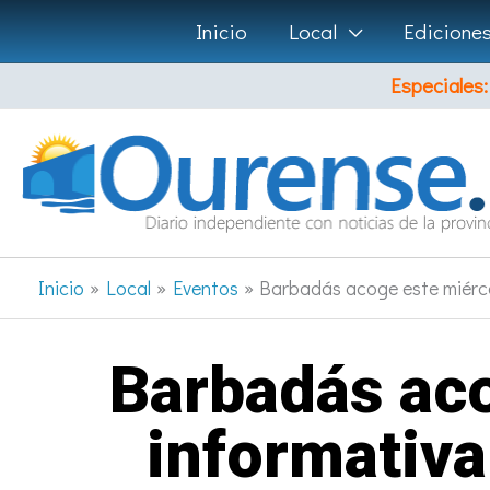
Ir
Inicio
Local
Edicione
al
Especiales:
contenido
Inicio
Local
Eventos
Barbadás acoge este miércol
Barbadás aco
informativa