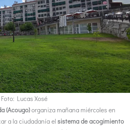
 Foto: Lucas Xosé
da (Acougo)
organiza mañana miércoles en
ar a la ciudadanía el
sistema de acogimiento