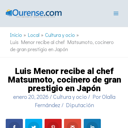
Ir
al
contenido
Inicio
Local
Cultura y ocio
Luis Menor recibe al chef Matsumoto, cocinero
de gran prestigio en Japón
Luis Menor recibe al chef
Matsumoto, cocinero de gran
prestigio en Japón
enero 20, 2026
/
Cultura y ocio
/ Por
Olalla
Fernández
/
Diputación