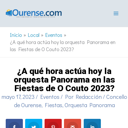
Ir
al
contenido
Inicio
Local
Eventos
¿A qué hora actúa hoy la orquesta Panorama en
las Fiestas de O Couto 2023?
¿A qué hora actúa hoy la
orquesta Panorama en las
Fiestas de O Couto 2023?
mayo 17, 2023
/
Eventos
/ Por
Redacción
/
Concello
de Ourense
,
Fiestas
,
Orquesta Panorama