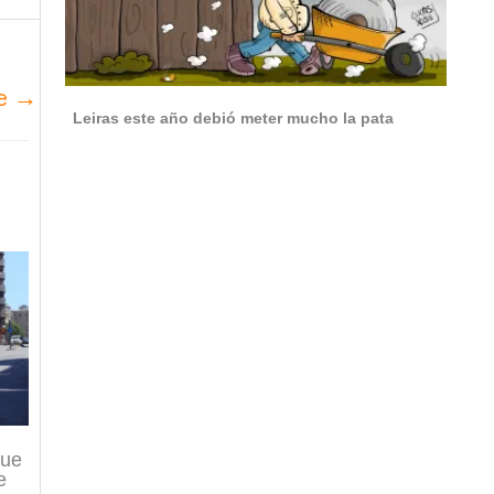
te
→
Leiras este año debió meter mucho la pata
que
e