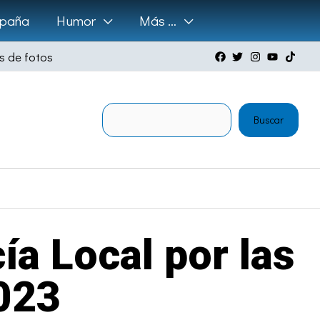
paña
Humor
Más …
s de fotos
Buscar
Buscar
cía Local por las
2023