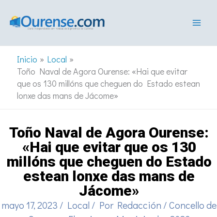
Ir
al
contenido
Inicio
Local
Toño Naval de Agora Ourense: «Hai que evitar
que os 130 millóns que cheguen do Estado estean
lonxe das mans de Jácome»
Toño Naval de Agora Ourense:
«Hai que evitar que os 130
millóns que cheguen do Estado
estean lonxe das mans de
Jácome»
mayo 17, 2023
/
Local
/ Por
Redacción
/
Concello de