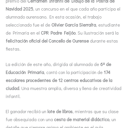
premio del
Certamen Infantil de Dibujo de la Postal de
Navidad 2025
, un concurso en el que cada año participa el
alumnado ourensano. En esta ocasión, el trabajo
seleccionado fue el de
Olivier García Sierralta
, estudiante
de Primaria en el
CPR Padre Feijóo
. Su ilustración será la
felicitación oficial del Concello de Ourense
durante estas
fiestas.
La edición de este año, dirigida al alumnado de
6º de
Educación Primaria
, contó con la participación de
174
escolares procedentes de 12 centros educativos de la
ciudad
. Una muestra amplia, diversa y llena de creatividad
infantil.
El ganador recibió un
lote de libros
, mientras que su clase
fue obsequiada con una
cesta de material didáctico
, un
detalle que siempre anima el ambiente en el aula.