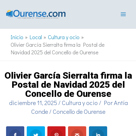
Ir
al
contenido
Inicio
Local
Cultura y ocio
Olivier García Sierralta firma la Postal de
Navidad 2025 del Concello de Ourense
Olivier García Sierralta firma la
Postal de Navidad 2025 del
Concello de Ourense
diciembre 11, 2025
/
Cultura y ocio
/ Por
Antía
Conde
/
Concello de Ourense