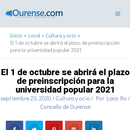
Ir
al
contenido
Inicio
Local
Cultura y ocio
El 1 de octubre se abrirá el plazo de preinscripción
para la universidad popular 2021
El 1 de octubre se abrirá el plazo
de preinscripción para la
universidad popular 2021
septiembre 23, 2020
/
Cultura y ocio
/ Por
Lara Ro
/
Concello de Ourense