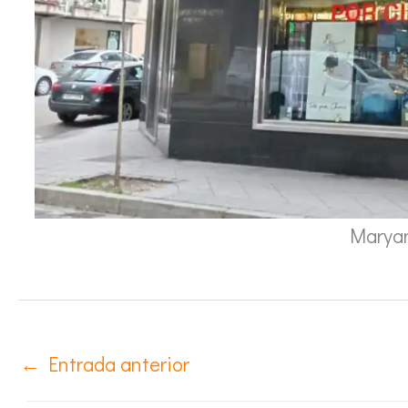
Marya
←
Entrada anterior