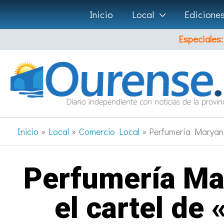
Ir
Inicio
Local
Edicione
al
Especiales:
contenido
Inicio
Local
Comercio Local
Perfumería Maryan e
Perfumería Mar
el cartel de