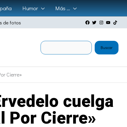
paña
Humor
Más …
s de fotos
Buscar
Buscar
Por Cierre»
Ervedelo cuelga
l Por Cierre»