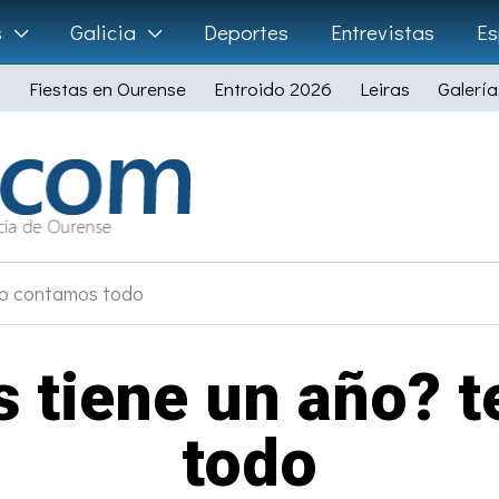
s
Galicia
Deportes
Entrevistas
Es
Fiestas en Ourense
Entroido 2026
Leiras
Galería
 lo contamos todo
s tiene un año? t
todo