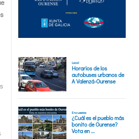
ue
os
n
os
s