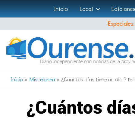
Ir
Inicio
Local
Edicione
al
Especiales:
contenido
Inicio
Miscelanea
¿Cuántos días tiene un año? te
¿Cuántos día