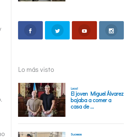
y
Lo más visto
.
mo