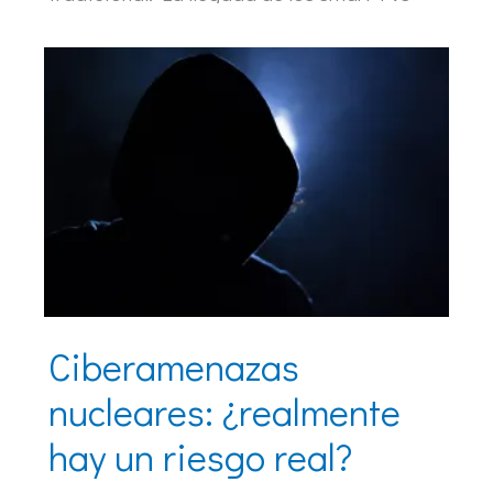
Ciberamenazas
nucleares: ¿realmente
hay un riesgo real?