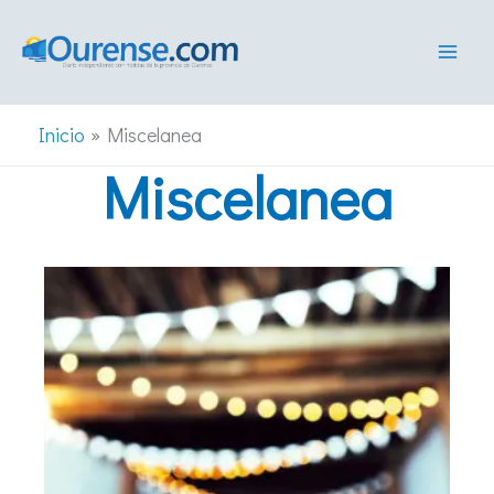
Ir
al
contenido
Inicio
Miscelanea
Miscelanea