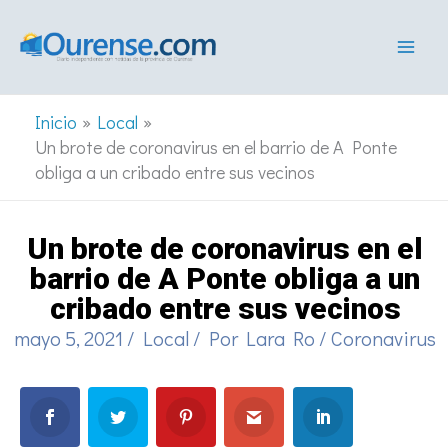
Ir
al
contenido
Inicio
Local
Un brote de coronavirus en el barrio de A Ponte
obliga a un cribado entre sus vecinos
Un brote de coronavirus en el
barrio de A Ponte obliga a un
cribado entre sus vecinos
mayo 5, 2021
/
Local
/ Por
Lara Ro
/
Coronavirus