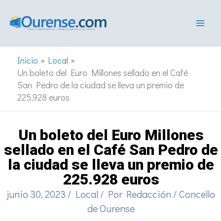
Ir
al
contenido
Inicio
Local
Un boleto del Euro Millones sellado en el Café
San Pedro de la ciudad se lleva un premio de
225.928 euros
Un boleto del Euro Millones
sellado en el Café San Pedro de
la ciudad se lleva un premio de
225.928 euros
junio 30, 2023
/
Local
/ Por
Redacción
/
Concello
de Ourense