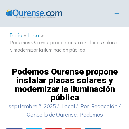
Ir
al
contenido
Inicio
Local
Podemos Ourense propone instalar placas solares
y modernizar la iluminación pública
Podemos Ourense propone
instalar placas solares y
modernizar la iluminación
pública
septiembre 8, 2025
/
Local
/ Por
Redacción
/
Concello de Ourense
,
Podemos