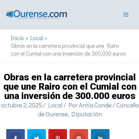
Ir
al
contenido
Inicio
Local
Obras en la carretera provincial que une Rairo
con el Cumial con una inversión de 300.000 euros
Obras en la carretera provincial
que une Rairo con el Cumial con
una inversión de 300.000 euros
octubre 2, 2025
/
Local
/ Por
Antía Conde
/
Concello
de Ourense
,
Diputación