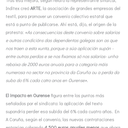
Tras esa mejora, según relató la representante sindical,
Inditex creó
ARTE
, la asociación de grandes empresas del
textil, para promover un convenio colectivo estatal que
está a punto de publicarse. Ahí está, dijo, el origen de la
protesta:
«As consecuencias deste convenio sobre salarios
e outras condicións das dependentas galegas son as que
nos traen a esta xunta, porque a súa aplicación supón -
entre outras perdas e se nos fixamos só nos salarios- unha
rebaixa de 2000 euros anuais para a categoría máis
numerosa no sector na provincia da Coruña ou a perda da
suba do 6% cada catro anos en Ourense»
.
El impacto en Ourense
figura entre los puntos más
señalados por el sindicato: la aplicación del texto
supondría perder esa subida del 6% cada cuatro años. En
A Coruña, según el convenio, las nuevas contrataciones
entrarían cobrando
4.500 euros anuales menos
que ahora,