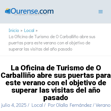
Ir
al
contenido
Inicio
Local
La Oficina de Turismo de O Carballiño abre sus
puertas para este verano con el objetivo de
superar las visitas del año pasado
La Oficina de Turismo de O
Carballiño abre sus puertas para
este verano con el objetivo de
superar las visitas del año
pasado
julio 4, 2025
/
Local
/ Por
Olalla Fernández
/
Verano