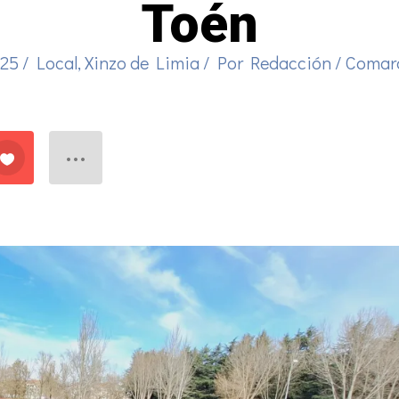
Toén
025
/
Local
,
Xinzo de Limia
/ Por
Redacción
/
Comarc