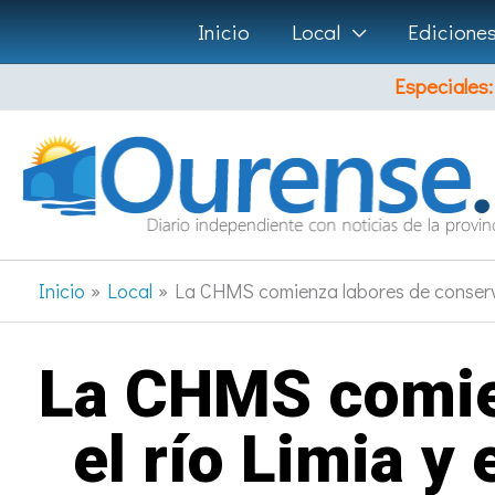
Ir
Inicio
Local
Edicione
al
Especiales:
contenido
Inicio
Local
La CHMS comienza labores de conservac
La CHMS comie
el río Limia y