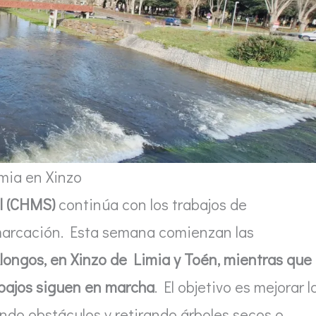
mia en Xinzo
l (CHMS)
continúa con los trabajos de
emarcación. Esta semana comienzan las
Alongos, en Xinzo de Limia y Toén, mientras que
rabajos siguen en marcha
. El objetivo es mejorar l
ando obstáculos y retirando árboles secos o