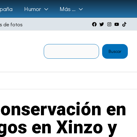
paña
Humor
Más …
s de fotos
Buscar
Buscar
onservación en
ngos en Xinzo y