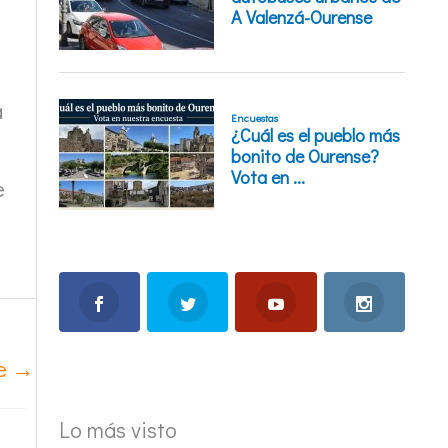
a
e
te
→
Lo más visto