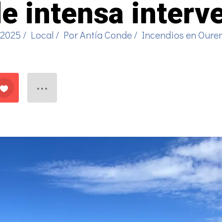
de intensa interv
 2025
/
Local
/ Por
Antía Conde
/
Incendios en Oure