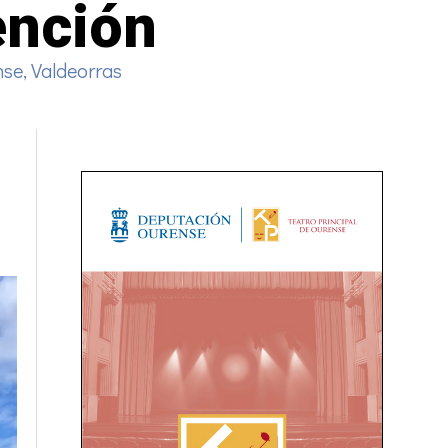
ención
nse
,
Valdeorras