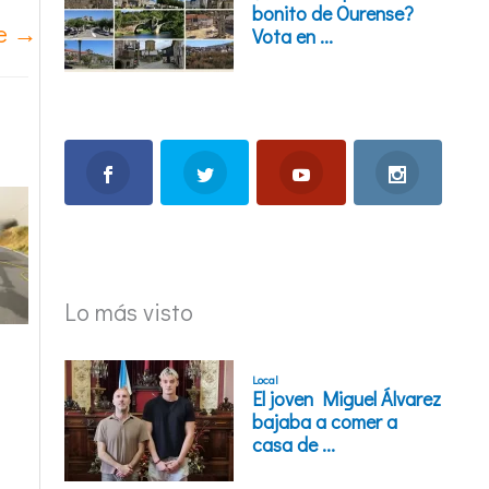
te
→
Lo más visto