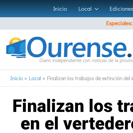
Ir
Inicio
Local
Edicione
al
Especiales:
contenido
Inicio
Local
Finalizan los trabajos de extinción del
Finalizan los t
en el vertede