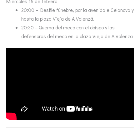
Miércoles 18 de febrero
20:00 – Desfile fúnebre, por la avenida e Celanova y
hasta la plaza Vieja de A Valenzá.
20:30 – Quema del meco con el obispo y las
defensoras del meco en la plaza Vieja de A Valenzá