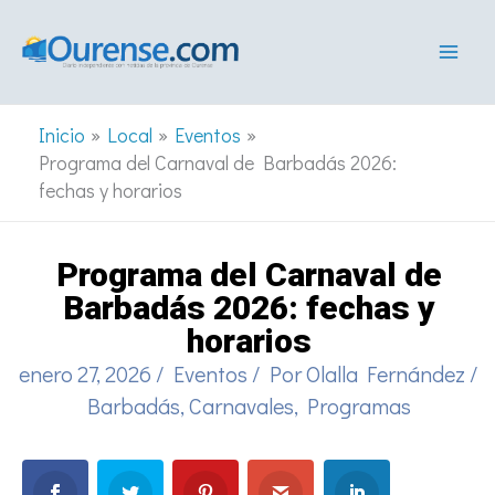
Ir
al
contenido
Inicio
Local
Eventos
Programa del Carnaval de Barbadás 2026:
fechas y horarios
Programa del Carnaval de
Barbadás 2026: fechas y
horarios
enero 27, 2026
/
Eventos
/ Por
Olalla Fernández
/
Barbadás
,
Carnavales
,
Programas