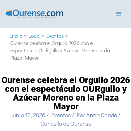
Ir
al
contenido
Inicio
Local
Eventos
Ourense celebra el Orgullo 2026 con el
espectáculo OURgullo y Azúcar Moreno en la
Plaza Mayor
Ourense celebra el Orgullo 2026
con el espectáculo OURgullo y
Azúcar Moreno en la Plaza
Mayor
junio 10, 2026
/
Eventos
/ Por
Antía Conde
/
Concello de Ourense