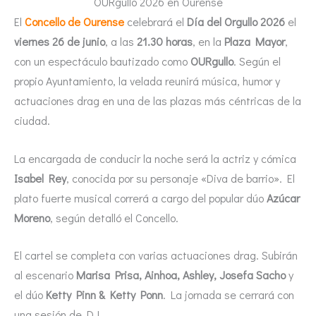
OURgullo 2026 en Ourense
El
Concello de Ourense
celebrará el
Día del Orgullo 2026
el
viernes 26 de junio
, a las
21.30 horas
, en la
Plaza Mayor
,
con un espectáculo bautizado como
OURgullo
. Según el
propio Ayuntamiento, la velada reunirá música, humor y
actuaciones drag en una de las plazas más céntricas de la
ciudad.
La encargada de conducir la noche será la actriz y cómica
Isabel Rey
, conocida por su personaje «Diva de barrio». El
plato fuerte musical correrá a cargo del popular dúo
Azúcar
Moreno
, según detalló el Concello.
El cartel se completa con varias actuaciones drag. Subirán
al escenario
Marisa Prisa, Ainhoa, Ashley, Josefa Sacho
y
el dúo
Ketty Pinn & Ketty Ponn
. La jornada se cerrará con
una sesión de DJ.