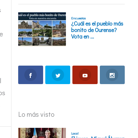
s
de
l
os
.
Lo más visto