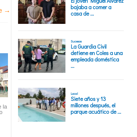
te
→
 la
co