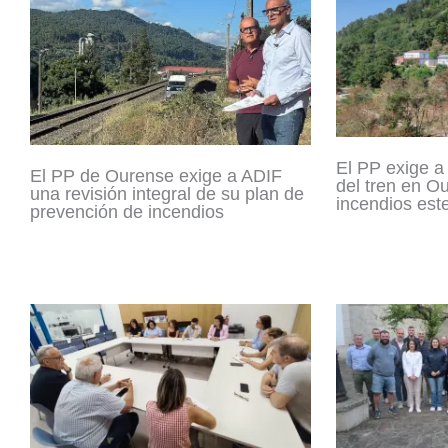
El PP exige a 
El PP de Ourense exige a ADIF
del tren en O
una revisión integral de su plan de
incendios est
prevención de incendios