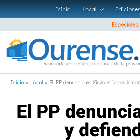
Ir
Inicio
Local
Edicione
al
Especiales:
contenido
Inicio
Local
El PP denuncia en Xinzo el “caos inmobi
El PP denuncia
y defien