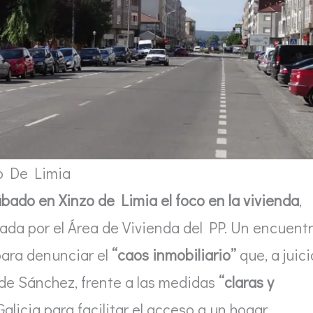
o De Limia
bado en Xinzo de Limia el foco en la vivienda
,
zada por el Área de Vivienda del PP. Un encuent
para denunciar el
“caos inmobiliario”
que, a juici
 de Sánchez, frente a las medidas
“claras y
licia para facilitar el acceso a un hogar.