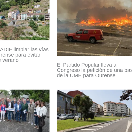
ADIF limpiar las vías
urense para evitar
e verano
El Partido Popular lleva al
Congreso la petición de una ba
de la UME para Ourense