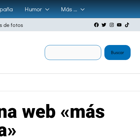
paña
Humor
Más …
s de fotos
Buscar
Buscar
ena web «más
a»