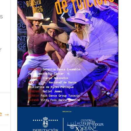
as
r
te
→