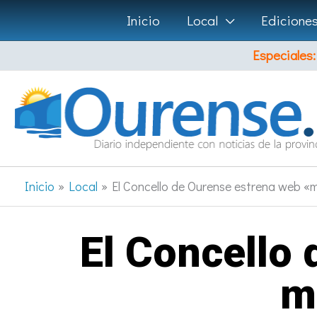
Ir
Inicio
Local
Edicione
al
Especiales:
contenido
Inicio
Local
El Concello de Ourense estrena web «m
El Concello
m