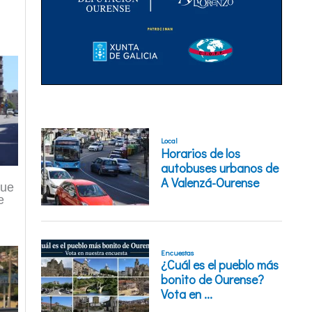
que
e