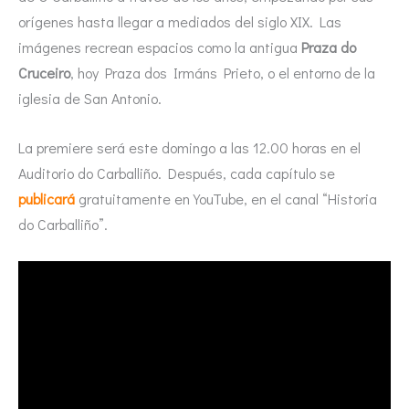
orígenes hasta llegar a mediados del siglo XIX. Las
imágenes recrean espacios como la antigua
Praza do
Cruceiro
, hoy Praza dos Irmáns Prieto, o el entorno de la
iglesia de San Antonio.
La premiere será este domingo a las 12.00 horas en el
Auditorio do Carballiño. Después, cada capítulo se
publicará
gratuitamente en YouTube, en el canal “Historia
do Carballiño”.