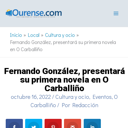
Ir
al
contenido
Inicio
Local
Cultura y ocio
Fernando González, presentará su primera novela
en O Carballiño
Fernando González, presentará
su primera novela en O
Carballiño
octubre 16, 2022
/
Cultura y ocio
,
Eventos
,
O
Carballiño
/ Por
Redacción