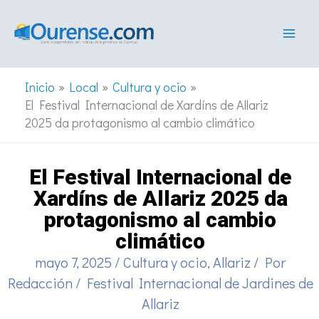
Ir
al
contenido
Inicio
Local
Cultura y ocio
El Festival Internacional de Xardíns de Allariz
2025 da protagonismo al cambio climático
El Festival Internacional de
Xardíns de Allariz 2025 da
protagonismo al cambio
climático
mayo 7, 2025
/
Cultura y ocio
,
Allariz
/ Por
Redacción
/
Festival Internacional de Jardines de
Allariz