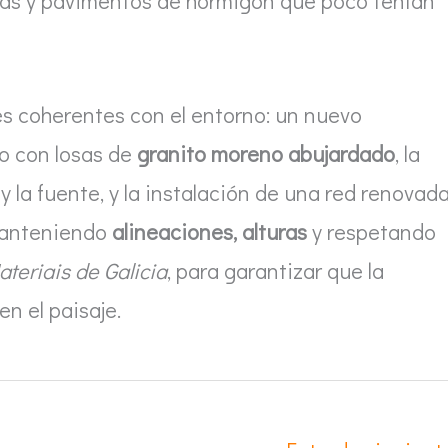
das y pavimentos de hormigón que poco tenían
les coherentes con el entorno: un nuevo
o con losas de
granito moreno abujardado
, la
y la fuente, y la instalación de una red renovad
 manteniendo
alineaciones, alturas
y respetando
teriais de Galicia
, para garantizar que la
n el paisaje.