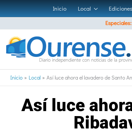
Ir
Inicio
Local
Edicione
al
Especiales:
contenido
Inicio
Local
Así luce ahora el lavadero de Santo An
Así luce ahor
Ribadav