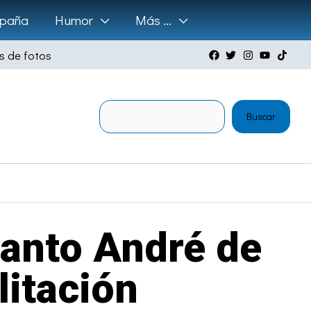
paña
Humor
Más …
s de fotos
Buscar
Buscar
Santo André de
litación