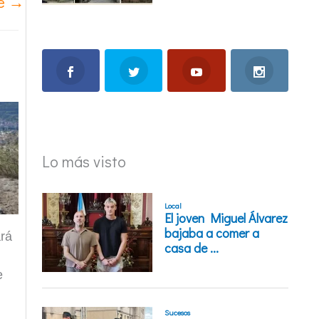
te
→
Lo más visto
ará
e