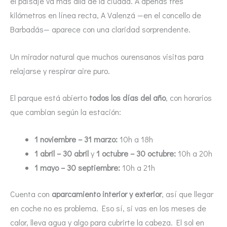
el paisaje va más allá de la ciudad. A apenas tres
kilómetros en línea recta, A Valenzá —en el concello de
Barbadás— aparece con una claridad sorprendente.
Un mirador natural que muchos ourensanos visitas para
relajarse y respirar aire puro.
El parque está abierto
todos los días del año
, con horarios
que cambian según la estación:
1 noviembre – 31 marzo:
10h a 18h
1 abril – 30 abril
y
1 octubre – 30 octubre:
10h a 20h
1 mayo – 30 septiembre:
10h a 21h
Cuenta con
aparcamiento interior y exterior
, así que llegar
en coche no es problema. Eso sí, si vas en los meses de
calor, lleva agua y algo para cubrirte la cabeza. El sol en