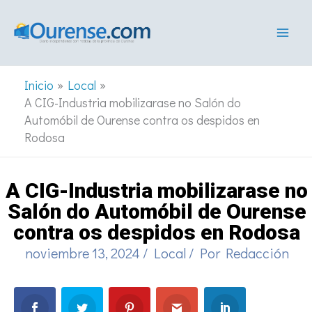
Ir
al
contenido
Inicio
Local
A CIG-Industria mobilizarase no Salón do
Automóbil de Ourense contra os despidos en
Rodosa
A CIG-Industria mobilizarase no
Salón do Automóbil de Ourense
contra os despidos en Rodosa
noviembre 13, 2024
/
Local
/ Por
Redacción