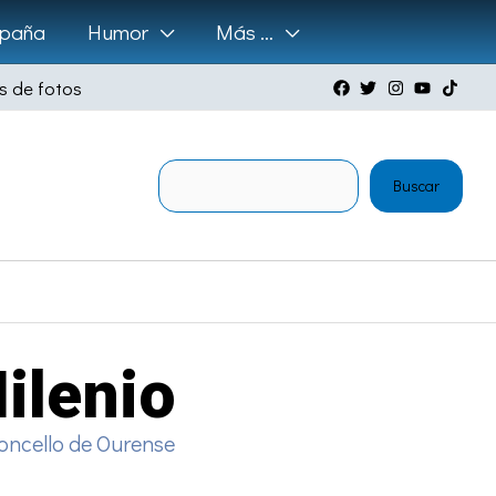
paña
Humor
Más …
s de fotos
Buscar
Buscar
ilenio
oncello de Ourense