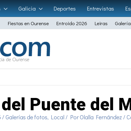
s
Galicia
Deportes
Entrevistas
Es
Fiestas en Ourense
Entroido 2026
Leiras
Galería
 del Puente del M
5
/
Galerías de fotos
,
Local
/ Por
Olalla Fernández
/
C