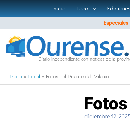
Ir
Inicio
Local
Edicione
al
Especiales:
contenido
Inicio
Local
Fotos del Puente del Milenio
Fotos
diciembre 12, 202