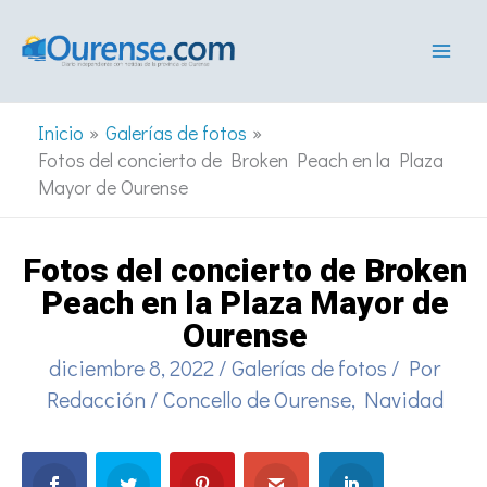
Ir
al
contenido
Inicio
Galerías de fotos
Fotos del concierto de Broken Peach en la Plaza
Mayor de Ourense
Fotos del concierto de Broken
Peach en la Plaza Mayor de
Ourense
diciembre 8, 2022
/
Galerías de fotos
/ Por
Redacción
/
Concello de Ourense
,
Navidad