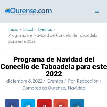
Ir
al
contenido
Inicio
Local
Eventos
Programa de Navidad del Concello de Taboadela
para este 2022
Programa de Navidad del
Concello de Taboadela para este
2022
diciembre 8, 2022
/
Eventos
/ Por
Redacción
/
Comarca de Ourense
,
Navidad