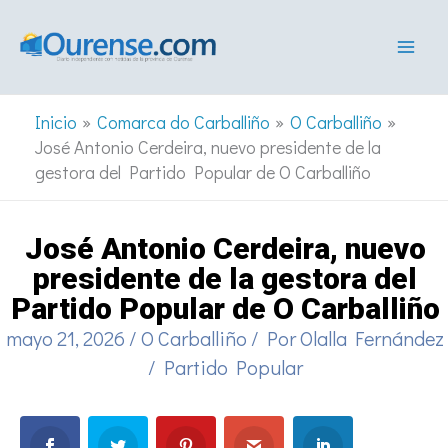
Ir
al
contenido
Inicio
Comarca do Carballiño
O Carballiño
José Antonio Cerdeira, nuevo presidente de la
gestora del Partido Popular de O Carballiño
José Antonio Cerdeira, nuevo
presidente de la gestora del
Partido Popular de O Carballiño
mayo 21, 2026
/
O Carballiño
/ Por
Olalla Fernández
/
Partido Popular