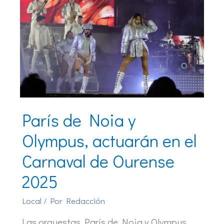
París de Noia y
Olympus, actuarán en el
Carnaval de Ourense
2025
Local
/ Por
Redacción
Las orquestas París de Noia y Olympus