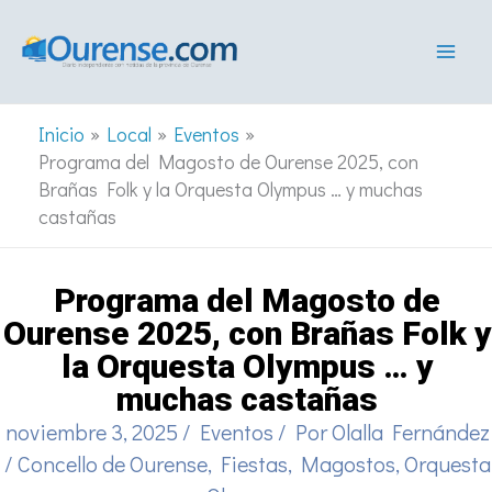
Ir
al
contenido
Inicio
Local
Eventos
Programa del Magosto de Ourense 2025, con
Brañas Folk y la Orquesta Olympus … y muchas
castañas
Programa del Magosto de
Ourense 2025, con Brañas Folk y
la Orquesta Olympus … y
muchas castañas
noviembre 3, 2025
/
Eventos
/ Por
Olalla Fernández
/
Concello de Ourense
,
Fiestas
,
Magostos
,
Orquesta