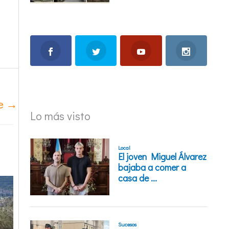
te
→
Lo más visto