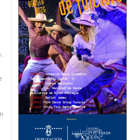
,
,
e
en