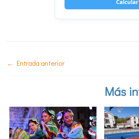
Calcula
←
Entrada anterior
Más in