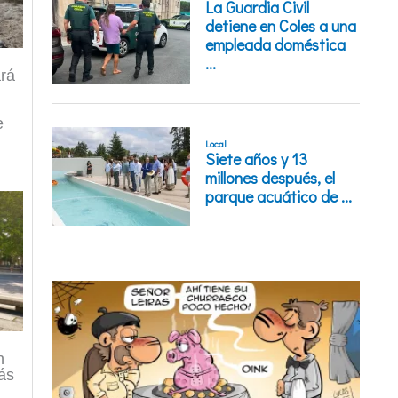
ará
e
n
ás