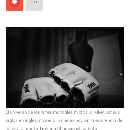
El universo de las artes marciales mixtas, o MMA por sus
siglas en inglés, no sería lo que es hoy sin la existencia de
la UFC, Ultimate Fighting Championship. Esta