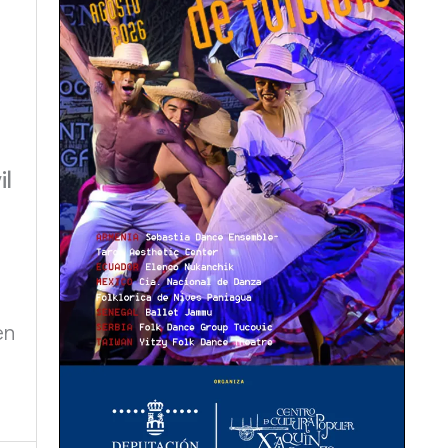
il
en