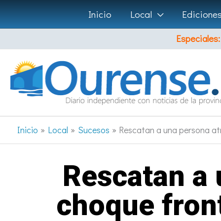
Ir
Inicio
Local
Edicione
al
Especiales:
contenido
Inicio
Local
Sucesos
Rescatan a una persona atr
Rescatan a 
choque fron