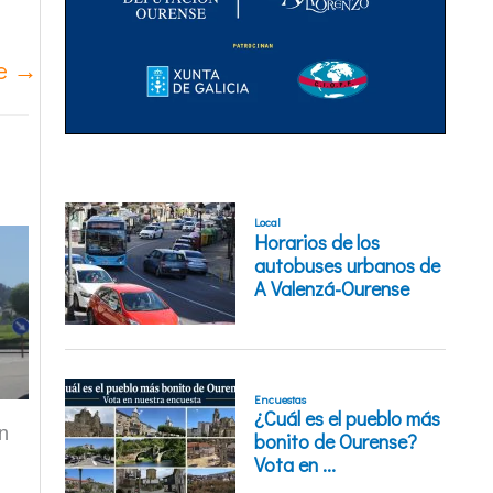
te
→
n