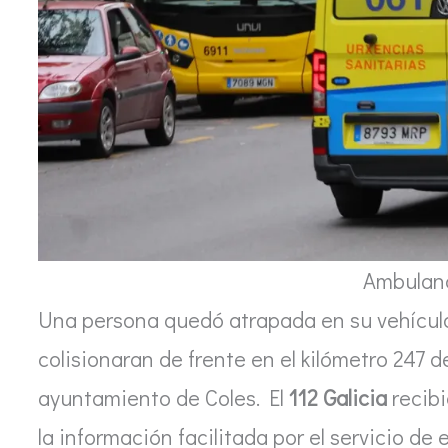
Ambulan
Una persona quedó atrapada en su vehícul
colisionaran de frente en el kilómetro 247 d
ayuntamiento de Coles. El
112 Galicia
recibi
la información facilitada por el servicio d