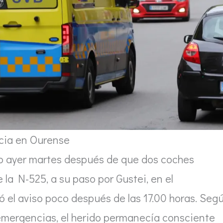
cia en Ourense
o ayer martes después de que dos coches
e la N-525, a su paso por Gustei, en el
ó el aviso poco después de las 17.00 horas. Seg
e emergencias, el herido permanecía consciente