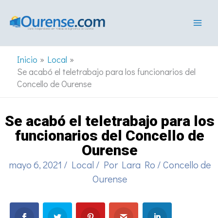
Ir
al
contenido
Inicio
Local
Se acabó el teletrabajo para los funcionarios del
Concello de Ourense
Se acabó el teletrabajo para los
funcionarios del Concello de
Ourense
mayo 6, 2021
/
Local
/ Por
Lara Ro
/
Concello de
Ourense