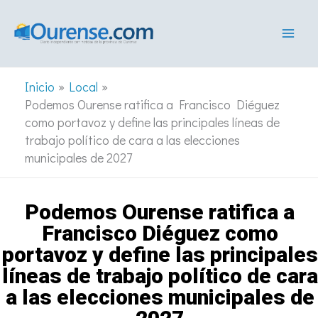
Ir
al
contenido
Inicio
Local
Podemos Ourense ratifica a Francisco Diéguez
como portavoz y define las principales líneas de
trabajo político de cara a las elecciones
municipales de 2027
Podemos Ourense ratifica a
Francisco Diéguez como
portavoz y define las principales
líneas de trabajo político de cara
a las elecciones municipales de