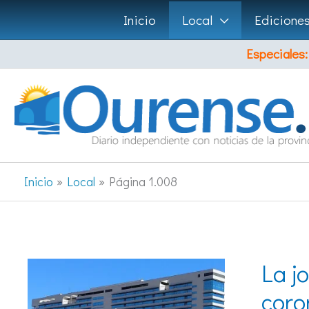
Ir
Inicio
Local
Edicione
al
Especiales:
contenido
Inicio
Local
Página 1.008
La j
coro