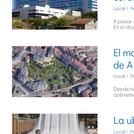
Local
/ P
A pesar 
En el día
El m
de A
Local
/ P
Desde ha
gobiern
La u
Local
/ P