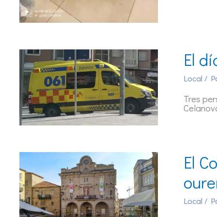
El d
Local
/ P
Tres per
Celanov
El C
oure
Local
/ P