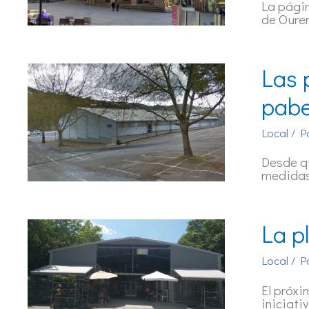
La pági
de Ouren
Las 
pabe
Local
/ P
Desde qu
medidas
La p
Local
/ P
El próxi
iniciati