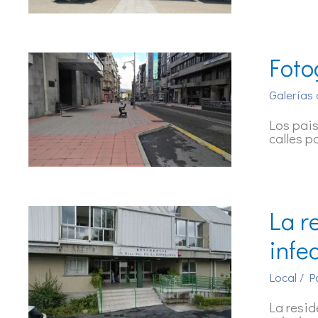
Foto
Galerías 
Los pais
calles p
La r
infe
Local
/ P
La resid