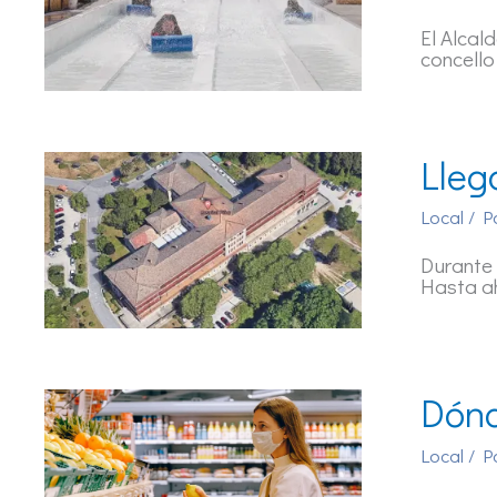
El Alcal
concello
Lleg
Local
/ P
Durante 
Hasta a
Dónd
Local
/ P