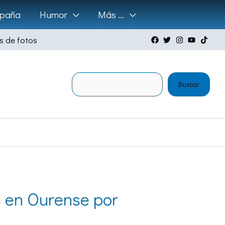
paña
Humor
Más …
s de fotos
Buscar
Buscar
s en Ourense por