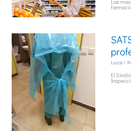
Las masc
farmacia
SATS
prof
Local
/ P
El Sindi
Inspecci