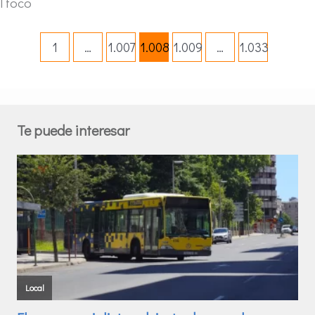
l foco
1
…
1.007
1.008
1.009
…
1.033
Te puede interesar