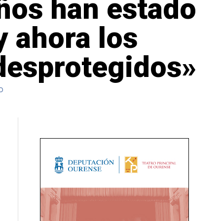
ños han estado
 ahora los
 desprotegidos»
o