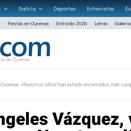
s
Galicia
Deportes
Entrevistas
Es
Fiestas en Ourense
Entroido 2026
Leiras
Galería
 Ourense: «Nuestros niños han estado encerrados, han cump
Ángeles Vázquez, 