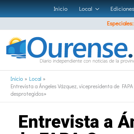
Ir
Inicio
Local
Edicione
al
Especiales:
contenido
Inicio
Local
Entrevista a Ángeles Vázquez, vicepresidenta de FAPA
desprotegidos»
Entrevista a 