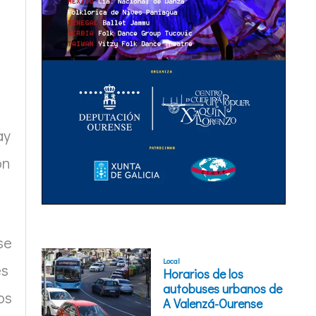
ay
on
se
es
os