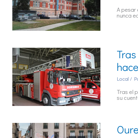
A pesar 
nunca e
Tras
hace
Local
/ P
Tras el 
su cuent
Oure