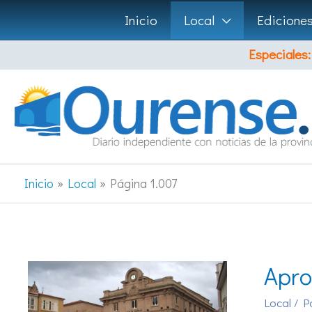
Ir
Inicio
Local
Edicione
al
Especiales:
contenido
Inicio
Local
Página 1.007
Apro
Local
/ P