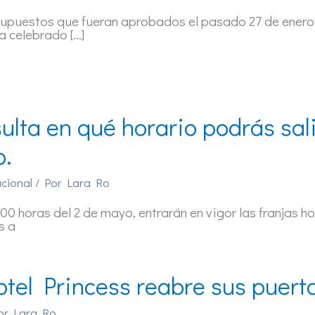
upuestos que fueran aprobados el pasado 27 de enero h
a celebrado […]
ulta en qué horario podrás salir
.
cional
/ Por
Lara Ro
:00 horas del 2 de mayo, entrarán en vigor las franjas h
s a
otel Princess reabre sus puert
or
Lara Ro