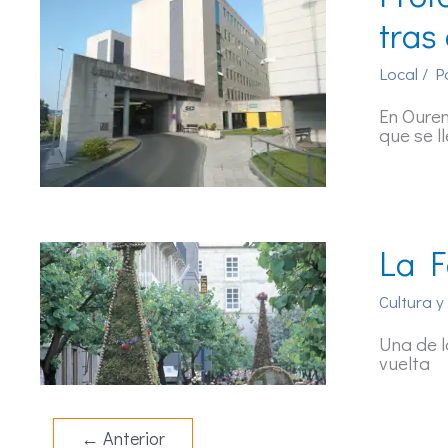
tras
Local
/ P
En Ouren
que se l
La F
Cultura y
Una de l
vuelta
←
Anterior