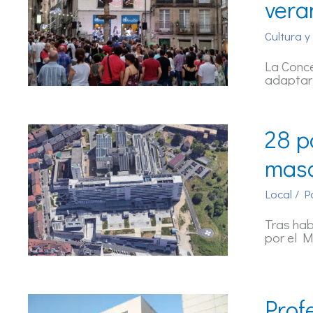
vera
Cultura y
La Conce
adaptar 
28 p
masc
Local
/ P
Tras hab
por el M
Prof