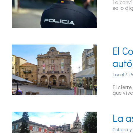
La convi
se lo di
El C
autó
Local
/ P
El cierr
que viv
La a
Cultura y