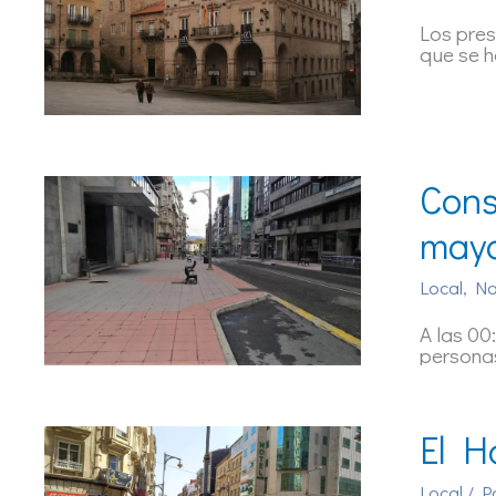
Los pres
que se h
Cons
mayo
Local
,
Na
A las 00
persona
El H
Local
/ P