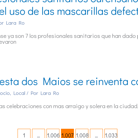
 el uso de las mascarillas defe
or
Lara Ro
se ya son 7 los profesionales sanitarios que han dado p
levaron
esta dos Maios se reinventa c
 ocio
,
Local
/ Por
Lara Ro
as celebraciones con mas arraigo y solera en la ciudad
1
…
1.006
1.007
1.008
…
1.033