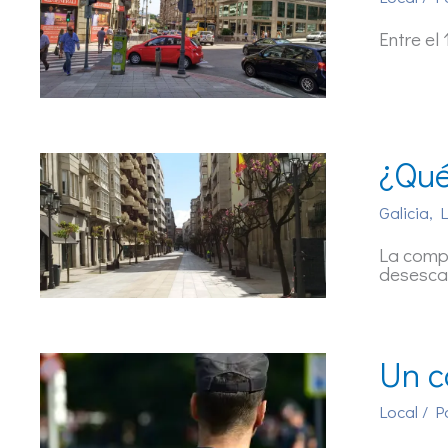
Entre el
¿Qué
Galicia
,
L
La comp
desesca
Un c
Local
/ P